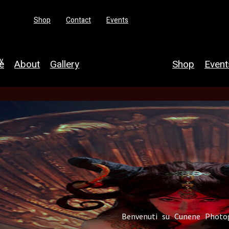
Shop
Contact
Events
y
e
About
Gallery
Shop
Event
Mythology &
Folklore
Fantasy &
fairytales
Witches &
Benvenuti su
Cunene Photog