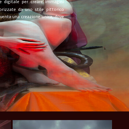
e digitale
per creare immagini
orizzate da uno stile pittorico
iventa una creazione unica, dove