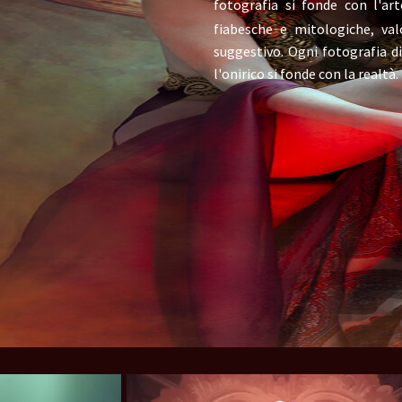
fotografia si fonde con l'art
fiabesche e mitologiche, val
vampires
suggestivo. Ogni fotografia d
l'onirico si fonde con la realtà.
Pets
Bands
Klimtunene
Valkunene
Cunenucha